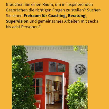
Brauchen Sie einen Raum, um in inspirierenden
Gesprächen die richtigen Fragen zu stellen? Suchen
Sie einen
Freiraum für
Coaching, Beratung,
Supervision
und gemeinsames Arbeiten mit sechs
bis acht Personen?