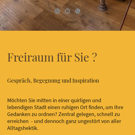
Freiraum für Sie ?
Gespräch, Begegnung und Inspiration
Möchten Sie mitten in einer quirligen und
lebendigen Stadt einen ruhigen Ort finden, um Ihre
Gedanken zu ordnen? Zentral gelegen, schnell zu
erreichen - und dennoch ganz ungestört von aller
Alltagshektik.